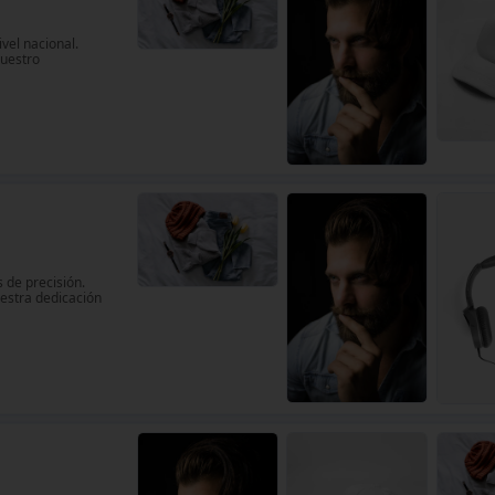
vel nacional.
nuestro
 de precisión.
uestra dedicación