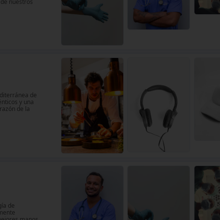
r de nuestros
diterránea de
énticos y una
razón de la
gía de
amente
 mejores manos.