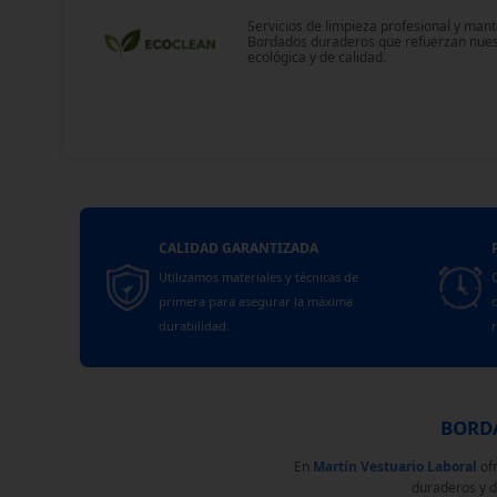
Servicios de limpieza profesional y man
Bordados duraderos que refuerzan nue
ecológica y de calidad.
CALIDAD GARANTIZADA
Utilizamos materiales y técnicas de
C
primera para asegurar la máxima
c
durabilidad.
r
BORDA
En
Martín Vestuario Laboral
of
duraderos y d