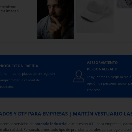
tenimiento.
stra imagen
ASESORAMIENTO
PRODUCCIÓN RÁPIDA
PERSONALIZADO
umplimos los plazos de entrega sin
Te ayudamos a elegir la mejo
omprometer la calidad del
opción de personalización pa
esultado.
empresa.
DOS Y DTF PARA EMPRESAS | MARTÍN VESTUARIO L
recemos servicios de
bordado industrial
e impresión
DTF
para empresas, garan
e alta calidad. Personalizamos todo tipo de prendas laborales con tu logo o diseñ