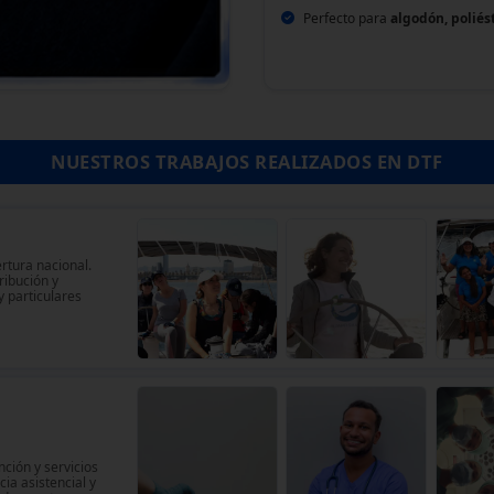
Perfecto para
algodón, poliés
NUESTROS TRABAJOS REALIZADOS EN DTF
ertura nacional.
ribución y
 particulares
nción y servicios
ia asistencial y