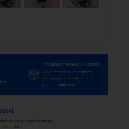
PEQUEÑOS Y GRANDES PEDIDOS
Nos adaptamos a tus necesidades,
r
desde pequeñas cantidades hasta
ra tu
grandes producciones.
ABORAL
tizando acabados profesionales,
o corporativo.