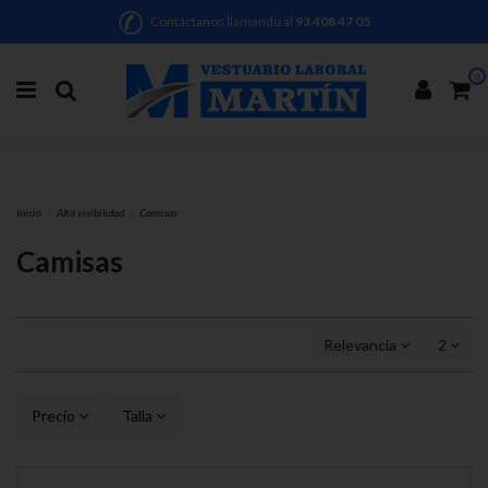
Contáctanos llamando al
93 408 47 05
0
Inicio
Alta visibilidad
Camisas
Camisas
Relevancia
2
Precio
Talla