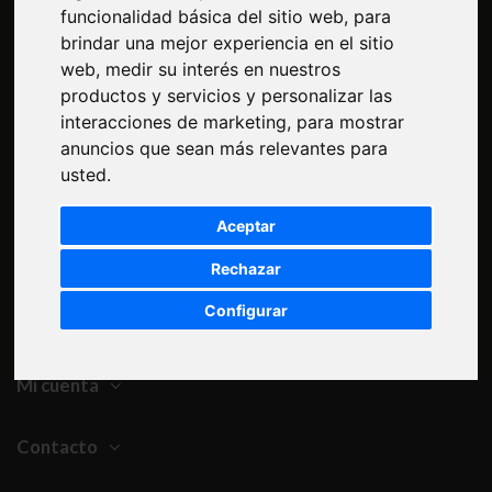
funcionalidad básica del sitio web
,
para
brindar una mejor experiencia en el sitio
Suscríbete a nuestro newsletter
web
,
medir su interés en nuestros
productos y servicios y personalizar las
interacciones de marketing
,
para mostrar
anuncios que sean más relevantes para
Acepto la política de protección de datos y privacidad
usted
.
Aceptar
Información
Rechazar
Configurar
Sitio Web
Mi cuenta
Contacto