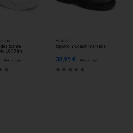
L CARRITO
AÑADIR AL CARRITO
elería
Hostelería
ideslizante
zapato mocasin marsella
ble 1805 lm
€
38,95 €
IVA incluido
IVA incluido