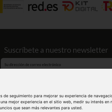
Suscríbete a nuestro newsletter
Acepto la política de protección de datos y privacidad
Mi cuenta
ías de seguimiento para mejorar su experiencia de navegació
 una mejor experiencia en el sitio web
,
medir su interés en 
nline
Iniciar Sesión
uncios que sean más relevantes para usted
.