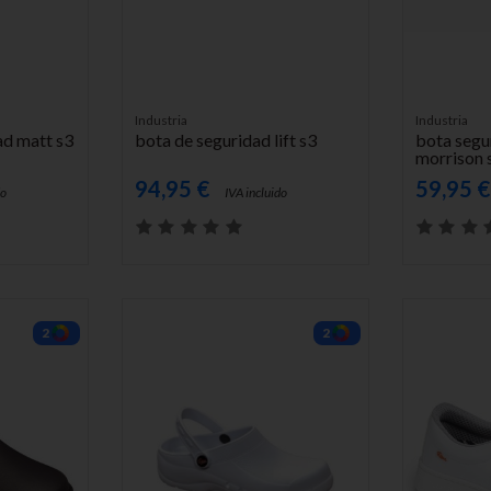
AÑADIR AL CARRITO
AÑADIR A
Industria
Industria
ad matt s3
bota de seguridad lift s3
bota segu
morrison 
94,95 €
59,95 
do
IVA incluido
2
2