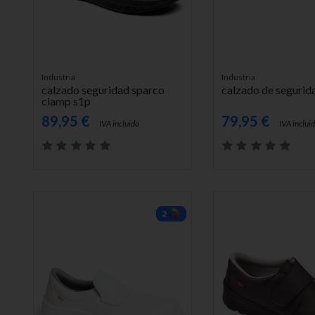
AÑADIR AL CARRITO
AÑADIR AL CARRITO
Industria
Industria
calzado seguridad sparco
calzado de segurid
clamp s1p
89,95 €
79,95 €
IVA incluido
IVA inclui
2