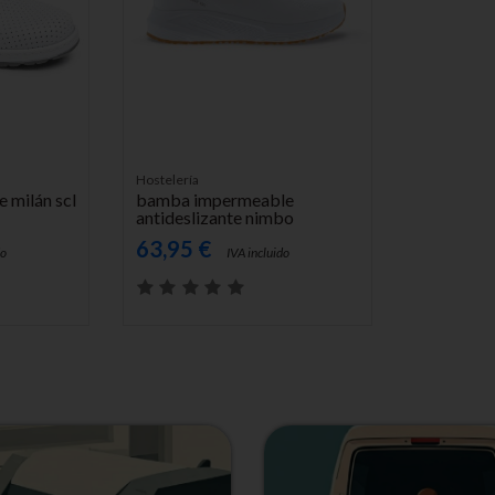
AÑADIR AL CARRITO
Hostelería
e milán scl
bamba impermeable
antideslizante nimbo
63,95 €
do
IVA incluido