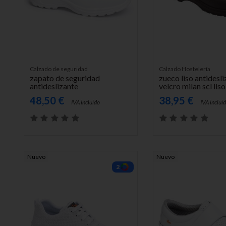
FUERA DE
FUERA DE
EXISTENCIA
EXISTENCIA
Calzado de seguridad
Calzado Hostelería
zapato de seguridad
zueco liso antidesl
antideslizante
velcro milan scl liso
48,50 €
38,95 €
IVA incluido
IVA inclui
Nuevo
Nuevo
2