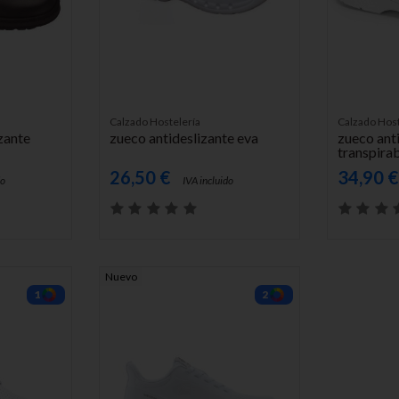
AÑADIR AL CARRITO
AÑADIR A
Calzado Hostelería
Calzado Host
izante
zueco antideslizante eva
zueco ant
transpira
26,50 €
34,90 
do
IVA incluido
Nuevo
1
2