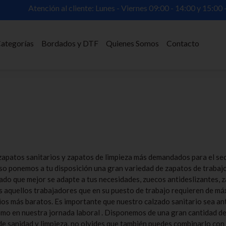
Contáctanos llamando al
93 408 47 05
ategorías
Bordados y DTF
Quienes Somos
Contacto
zapatos sanitarios y zapatos de limpieza más demandados para el sect
eso ponemos a tu disposición una gran variedad de zapatos de trabajo
ado que mejor se adapte a tus necesidades, zuecos antideslizantes, 
 aquellos trabajadores que en su puesto de trabajo requieren de má
ios más baratos. Es importante que nuestro calzado sanitario sea an
mo en nuestra jornada laboral . Disponemos de una gran cantidad de 
de sanidad y limpieza, no olvides que también puedes combinarlo co