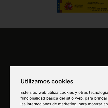
Utilizamos cookies
Información
Sitio Web
Este sitio web utiliza cookies y otras tecnolog
funcionalidad básica del sitio web
,
para brindar
Quienes Somos
Comprar o
las interacciones de marketing
,
para mostrar an