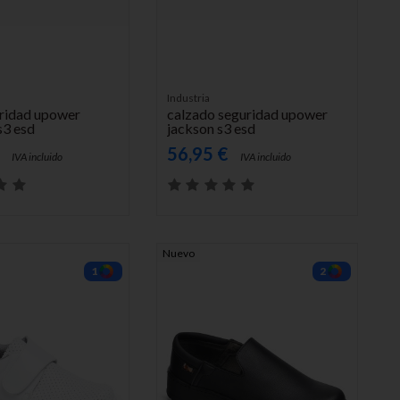
L CARRITO
AÑADIR AL CARRITO
Industria
ridad upower
calzado seguridad upower
s3 esd
jackson s3 esd
€
56,95 €
IVA incluido
IVA incluido
Nuevo
1
2