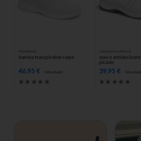
AÑADIR AL CARRITO
AÑADIR AL CARRITO
Hostelería
Calzado Hostelería
bamba transpirable calpe
zueco antideslizant
picado
46,95 €
39,95 €
IVA incluido
IVA inclui